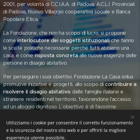
2001, per volontà di C.C.I.A.A. di Padova, A.C.L.I. Provinciali
di Padova, Nuovo Villaggio cooperativa sociale e Banca
Popolare Etica.
La Fondazione, che non ha scopo di lucro, si propone
come
interlocutore dei soggetti istituzionali
che fanno
le scelte politiche necessarie perché tutti abbiano una
casa, e come
risposta concreta
alle nuove esigenze delle
persone in disagio abitativo.
Per perseguire i suoi obiettivi, Fondazione La Casa onlus
promuove iniziative e progetti, allo scopo di
contribuire a
risolvere il disagio abitativo
delle famiglie italiane e
straniere residenti nel territorio, favorendone l'accesso
ad un alloggio dignitoso. L'obiettivo è di favorirne
l'inserimento nel tessuto economico-produttivo della
Regione Veneto, promuovendone la crescita umana e
Utilizziamo i cookie per consentire il corretto funzionamento
l'integrazione sociale.
e la sicurezza del nostro sito web e per offrirti la migliore
esperienza utente possibile.